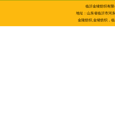
临沂金绫纺织有限公司 htt
地址：山东省临沂市河东区河
金陵纺织
,
金绫纺织
，
临